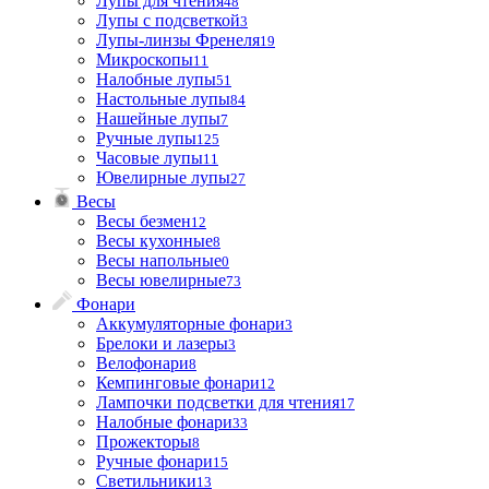
Лупы для чтения
48
Лупы с подсветкой
3
Лупы-линзы Френеля
19
Микроскопы
11
Налобные лупы
51
Настольные лупы
84
Нашейные лупы
7
Ручные лупы
125
Часовые лупы
11
Ювелирные лупы
27
Весы
Весы безмен
12
Весы кухонные
8
Весы напольные
0
Весы ювелирные
73
Фонари
Аккумуляторные фонари
3
Брелоки и лазеры
3
Велофонари
8
Кемпинговые фонари
12
Лампочки подсветки для чтения
17
Налобные фонари
33
Прожекторы
8
Ручные фонари
15
Светильники
13