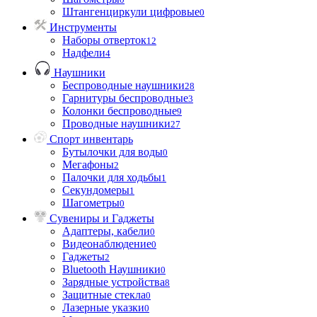
Штангенциркули цифровые
0
Инструменты
Наборы отверток
12
Надфели
4
Наушники
Беспроводные наушники
28
Гарнитуры беспроводные
3
Колонки беспроводные
9
Проводные наушники
27
Спорт инвентарь
Бутылочки для воды
0
Мегафоны
2
Палочки для ходьбы
1
Секундомеры
1
Шагометры
0
Сувениры и Гаджеты
Адаптеры, кабели
0
Видеонаблюдение
0
Гаджеты
2
Bluetooth Наушники
0
Зарядные устройства
8
Защитные стекла
0
Лазерные указки
0