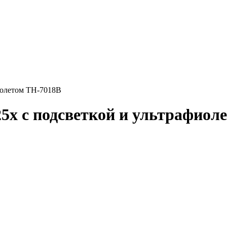
фиолетом TH-7018B
25x с подсветкой и ультрафио