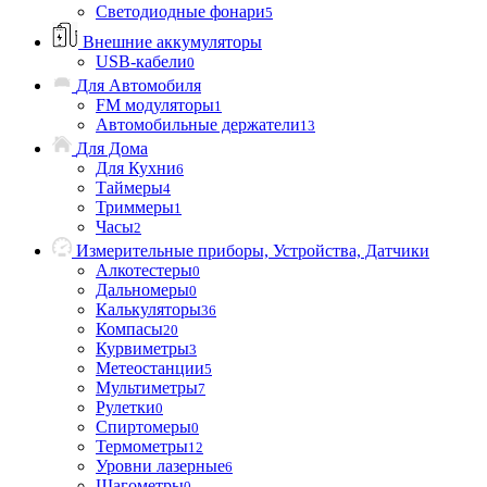
Светодиодные фонари
5
Внешние аккумуляторы
USB-кабели
0
Для Автомобиля
FM модуляторы
1
Автомобильные держатели
13
Для Дома
Для Кухни
6
Таймеры
4
Триммеры
1
Часы
2
Измерительные приборы, Устройства, Датчики
Алкотестеры
0
Дальномеры
0
Калькуляторы
36
Компасы
20
Курвиметры
3
Метеостанции
5
Мультиметры
7
Рулетки
0
Спиртомеры
0
Термометры
12
Уровни лазерные
6
Шагометры
0