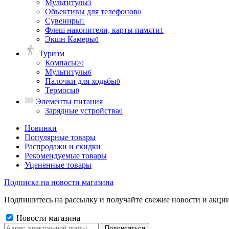
Мультитулы
3
Объективы для телефонов
0
Сувениры
1
Флеш накопители, карты памяти
1
Экшн Камеры
0
Туризм
Компасы
20
Мультитулы
6
Палочки для ходьбы
0
Термосы
0
Элементы питания
Зарядные устройства
0
Новинки
Популярные товары
Распродажи и скидки
Рекомендуемые товары
Уцененные товары
Подписка на новости магазина
Подпишитесь на рассылку и получайте свежие новости и акции
Новости магазина