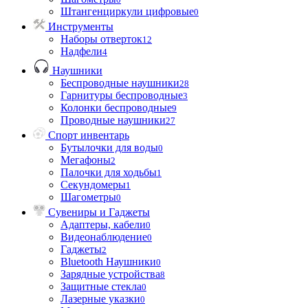
Штангенциркули цифровые
0
Инструменты
Наборы отверток
12
Надфели
4
Наушники
Беспроводные наушники
28
Гарнитуры беспроводные
3
Колонки беспроводные
9
Проводные наушники
27
Спорт инвентарь
Бутылочки для воды
0
Мегафоны
2
Палочки для ходьбы
1
Секундомеры
1
Шагометры
0
Сувениры и Гаджеты
Адаптеры, кабели
0
Видеонаблюдение
0
Гаджеты
2
Bluetooth Наушники
0
Зарядные устройства
8
Защитные стекла
0
Лазерные указки
0