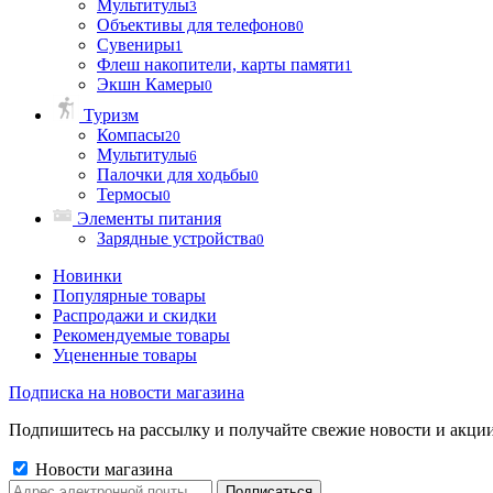
Мультитулы
3
Объективы для телефонов
0
Сувениры
1
Флеш накопители, карты памяти
1
Экшн Камеры
0
Туризм
Компасы
20
Мультитулы
6
Палочки для ходьбы
0
Термосы
0
Элементы питания
Зарядные устройства
0
Новинки
Популярные товары
Распродажи и скидки
Рекомендуемые товары
Уцененные товары
Подписка на новости магазина
Подпишитесь на рассылку и получайте свежие новости и акции
Новости магазина