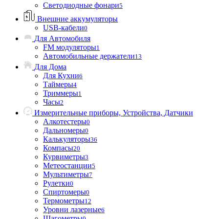
Светодиодные фонари
5
Внешние аккумуляторы
USB-кабели
0
Для Автомобиля
FM модуляторы
1
Автомобильные держатели
13
Для Дома
Для Кухни
6
Таймеры
4
Триммеры
1
Часы
2
Измерительные приборы, Устройства, Датчики
Алкотестеры
0
Дальномеры
0
Калькуляторы
36
Компасы
20
Курвиметры
3
Метеостанции
5
Мультиметры
7
Рулетки
0
Спиртомеры
0
Термометры
12
Уровни лазерные
6
Шагометры
0