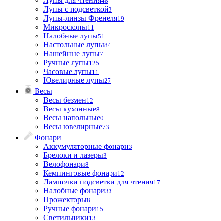
Лупы для чтения
48
Лупы с подсветкой
3
Лупы-линзы Френеля
19
Микроскопы
11
Налобные лупы
51
Настольные лупы
84
Нашейные лупы
7
Ручные лупы
125
Часовые лупы
11
Ювелирные лупы
27
Весы
Весы безмен
12
Весы кухонные
8
Весы напольные
0
Весы ювелирные
73
Фонари
Аккумуляторные фонари
3
Брелоки и лазеры
3
Велофонари
8
Кемпинговые фонари
12
Лампочки подсветки для чтения
17
Налобные фонари
33
Прожекторы
8
Ручные фонари
15
Светильники
13