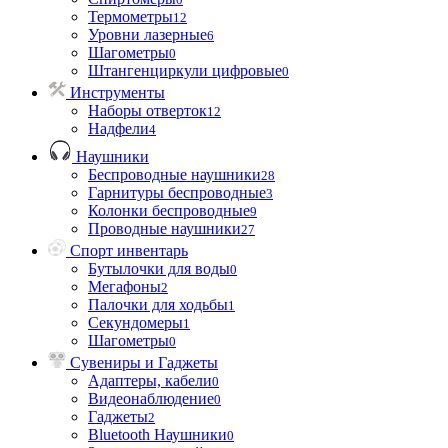
Термометры
12
Уровни лазерные
6
Шагометры
0
Штангенциркули цифровые
0
Инструменты
Наборы отверток
12
Надфели
4
Наушники
Беспроводные наушники
28
Гарнитуры беспроводные
3
Колонки беспроводные
9
Проводные наушники
27
Спорт инвентарь
Бутылочки для воды
0
Мегафоны
2
Палочки для ходьбы
1
Секундомеры
1
Шагометры
0
Сувениры и Гаджеты
Адаптеры, кабели
0
Видеонаблюдение
0
Гаджеты
2
Bluetooth Наушники
0