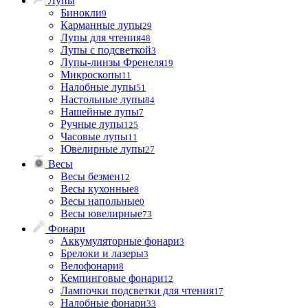
Лупы
Бинокли
9
Карманные лупы
29
Лупы для чтения
48
Лупы с подсветкой
3
Лупы-линзы Френеля
19
Микроскопы
11
Налобные лупы
51
Настольные лупы
84
Нашейные лупы
7
Ручные лупы
125
Часовые лупы
11
Ювелирные лупы
27
Весы
Весы безмен
12
Весы кухонные
8
Весы напольные
0
Весы ювелирные
73
Фонари
Аккумуляторные фонари
3
Брелоки и лазеры
3
Велофонари
8
Кемпинговые фонари
12
Лампочки подсветки для чтения
17
Налобные фонари
33