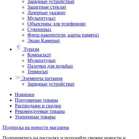
Зарядные устройства
8
Защитные стекла
0
Лазерные указки
0
Мультитулы
3
Объективы для телефонов
0
Сувениры
1
Флеш накопители, карты памяти
1
Экшн Камеры
0
Туризм
Компасы
20
Мультитулы
6
Палочки для ходьбы
0
Термосы
0
Элементы питания
Зарядные устройства
0
Новинки
Популярные товары
Распродажи и скидки
Рекомендуемые товары
Уцененные товары
Подписка на новости магазина
Подпишитесь на рассылку и получайте свежие новости и