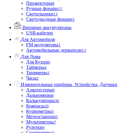
Прожекторы
8
Ручные фонари
15
Светильники
13
Светодиодные фонари
5
Внешние аккумуляторы
USB-кабели
0
Для Автомобиля
FM модуляторы
1
Автомобильные держатели
13
Для Дома
Для Кухни
6
Таймеры
4
Триммеры
1
Часы
2
Измерительные приборы, Устройства, Датчики
Алкотестеры
0
Дальномеры
0
Калькуляторы
36
Компасы
20
Курвиметры
3
Метеостанции
5
Мультиметры
7
Рулетки
0
Спиртомеры
0