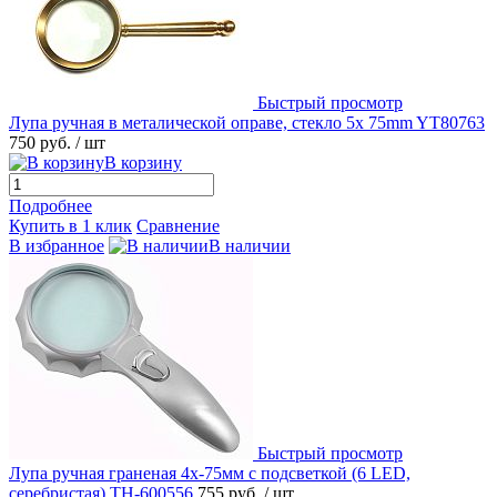
Быстрый просмотр
Лупа ручная в металической оправе, стекло 5x 75mm YT80763
750 руб.
/ шт
В корзину
Подробнее
Купить в 1 клик
Сравнение
В избранное
В наличии
Быстрый просмотр
Лупа ручная граненая 4x-75мм с подсветкой (6 LED,
серебристая) TH-600556
755 руб.
/ шт