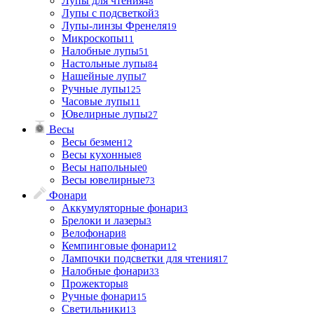
Лупы для чтения
48
Лупы с подсветкой
3
Лупы-линзы Френеля
19
Микроскопы
11
Налобные лупы
51
Настольные лупы
84
Нашейные лупы
7
Ручные лупы
125
Часовые лупы
11
Ювелирные лупы
27
Весы
Весы безмен
12
Весы кухонные
8
Весы напольные
0
Весы ювелирные
73
Фонари
Аккумуляторные фонари
3
Брелоки и лазеры
3
Велофонари
8
Кемпинговые фонари
12
Лампочки подсветки для чтения
17
Налобные фонари
33
Прожекторы
8
Ручные фонари
15
Светильники
13