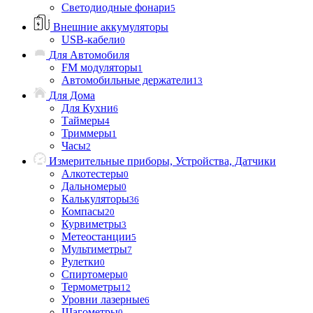
Светодиодные фонари
5
Внешние аккумуляторы
USB-кабели
0
Для Автомобиля
FM модуляторы
1
Автомобильные держатели
13
Для Дома
Для Кухни
6
Таймеры
4
Триммеры
1
Часы
2
Измерительные приборы, Устройства, Датчики
Алкотестеры
0
Дальномеры
0
Калькуляторы
36
Компасы
20
Курвиметры
3
Метеостанции
5
Мультиметры
7
Рулетки
0
Спиртомеры
0
Термометры
12
Уровни лазерные
6
Шагометры
0