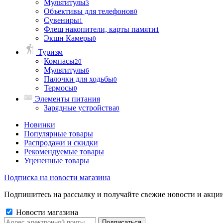
Мультитулы
3
Объективы для телефонов
0
Сувениры
1
Флеш накопители, карты памяти
1
Экшн Камеры
0
Туризм
Компасы
20
Мультитулы
6
Палочки для ходьбы
0
Термосы
0
Элементы питания
Зарядные устройства
0
Новинки
Популярные товары
Распродажи и скидки
Рекомендуемые товары
Уцененные товары
Подписка на новости магазина
Подпишитесь на рассылку и получайте свежие новости и акции
Новости магазина