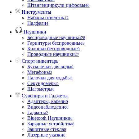
Штангенциркули цифровые
0
Инструменты
Наборы отверток
12
Надфели
4
Наушники
Беспроводные наушники
28
Гарнитуры беспроводные
3
Колонки беспроводные
9
Проводные наушники
27
Спорт инвентарь
Бутылочки для воды
0
Мегафоны
2
Палочки для ходьбы
1
Секундомеры
1
Шагометры
0
Сувениры и Гаджеты
Адаптеры, кабели
0
Видеонаблюдение
0
Гаджеты
2
Bluetooth Наушники
0
Зарядные устройства
8
Защитные стекла
0
Лазерные указки
0