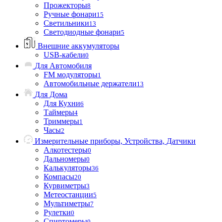
Прожекторы
8
Ручные фонари
15
Светильники
13
Светодиодные фонари
5
Внешние аккумуляторы
USB-кабели
0
Для Автомобиля
FM модуляторы
1
Автомобильные держатели
13
Для Дома
Для Кухни
6
Таймеры
4
Триммеры
1
Часы
2
Измерительные приборы, Устройства, Датчики
Алкотестеры
0
Дальномеры
0
Калькуляторы
36
Компасы
20
Курвиметры
3
Метеостанции
5
Мультиметры
7
Рулетки
0
Спиртомеры
0