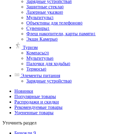
Зарядные устройства
8
Защитные стекла
0
Лазерные указки
0
Мультитулы
3
Объективы для телефонов
0
Сувениры
1
Флеш накопители, карты памяти
1
Экшн Камеры
0
Туризм
Компасы
20
Мультитулы
6
Палочки для ходьбы
0
Термосы
0
Элементы питания
Зарядные устройства
0
Новинки
Популярные товары
Распродажи и скидки
Рекомендуемые товары
Уцененные товары
Уточнить раздел
Бинокли
9