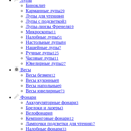
Лупы
Бинокли
9
Карманные лупы
29
Лупы для чтения
48
Лупы с подсветкой
3
Лупы-линзы Френеля
19
Микроскопы
11
Налобные лупы
51
Настольные лупы
84
Нашейные лупы
7
Ручные лупы
125
Часовые лупы
11
Ювелирные лупы
27
Весы
Весы безмен
12
Весы кухонные
8
Весы напольные
0
Весы ювелирные
73
Фонари
Аккумуляторные фонари
3
Брелоки и лазеры
3
Велофонари
8
Кемпинговые фонари
12
Лампочки подсветки для чтения
17
Налобные фонари
33