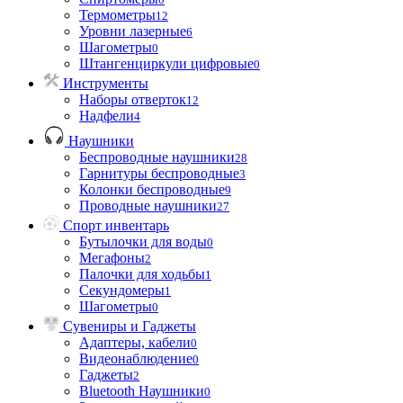
Термометры
12
Уровни лазерные
6
Шагометры
0
Штангенциркули цифровые
0
Инструменты
Наборы отверток
12
Надфели
4
Наушники
Беспроводные наушники
28
Гарнитуры беспроводные
3
Колонки беспроводные
9
Проводные наушники
27
Спорт инвентарь
Бутылочки для воды
0
Мегафоны
2
Палочки для ходьбы
1
Секундомеры
1
Шагометры
0
Сувениры и Гаджеты
Адаптеры, кабели
0
Видеонаблюдение
0
Гаджеты
2
Bluetooth Наушники
0