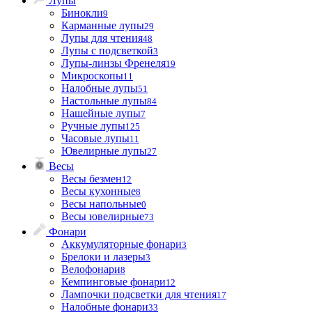
Лупы
Бинокли
9
Карманные лупы
29
Лупы для чтения
48
Лупы с подсветкой
3
Лупы-линзы Френеля
19
Микроскопы
11
Налобные лупы
51
Настольные лупы
84
Нашейные лупы
7
Ручные лупы
125
Часовые лупы
11
Ювелирные лупы
27
Весы
Весы безмен
12
Весы кухонные
8
Весы напольные
0
Весы ювелирные
73
Фонари
Аккумуляторные фонари
3
Брелоки и лазеры
3
Велофонари
8
Кемпинговые фонари
12
Лампочки подсветки для чтения
17
Налобные фонари
33