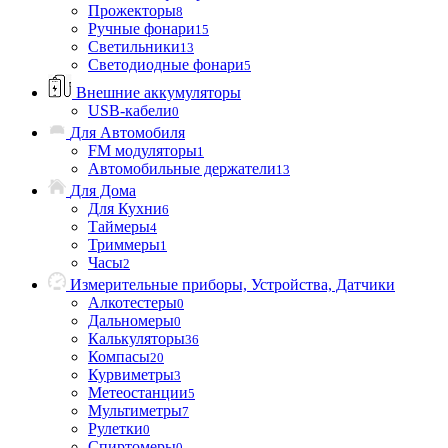
Прожекторы
8
Ручные фонари
15
Светильники
13
Светодиодные фонари
5
Внешние аккумуляторы
USB-кабели
0
Для Автомобиля
FM модуляторы
1
Автомобильные держатели
13
Для Дома
Для Кухни
6
Таймеры
4
Триммеры
1
Часы
2
Измерительные приборы, Устройства, Датчики
Алкотестеры
0
Дальномеры
0
Калькуляторы
36
Компасы
20
Курвиметры
3
Метеостанции
5
Мультиметры
7
Рулетки
0
Спиртомеры
0