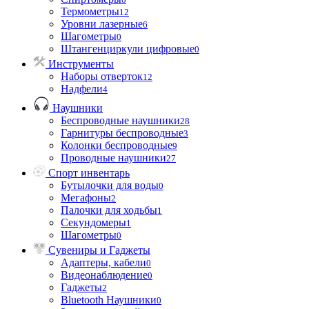
Термометры
12
Уровни лазерные
6
Шагометры
0
Штангенциркули цифровые
0
Инструменты
Наборы отверток
12
Надфели
4
Наушники
Беспроводные наушники
28
Гарнитуры беспроводные
3
Колонки беспроводные
9
Проводные наушники
27
Спорт инвентарь
Бутылочки для воды
0
Мегафоны
2
Палочки для ходьбы
1
Секундомеры
1
Шагометры
0
Сувениры и Гаджеты
Адаптеры, кабели
0
Видеонаблюдение
0
Гаджеты
2
Bluetooth Наушники
0