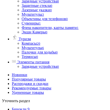
Зарядные устройства
8
Защитные стекла
0
Лазерные указки
0
Мультитулы
3
Объективы для телефонов
0
Сувениры
1
Флеш накопители, карты памяти
1
Экшн Камеры
0
Туризм
Компасы
20
Мультитулы
6
Палочки для ходьбы
0
Термосы
0
Элементы питания
Зарядные устройства
0
Новинки
Популярные товары
Распродажи и скидки
Рекомендуемые товары
Уцененные товары
Уточнить раздел
Бинокли
9